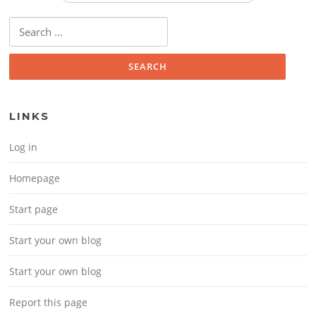
Search for:
LINKS
Log in
Homepage
Start page
Start your own blog
Start your own blog
Report this page