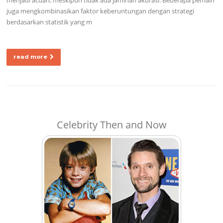
juga mengkombinasikan faktor keberuntungan dengan strategi
berdasarkan statistik yang m
read more
Celebrity Then and Now