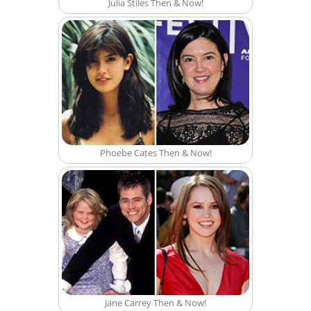
Julia Stiles Then & Now!
Phoebe Cates Then & Now!
Jane Carrey Then & Now!