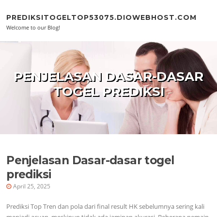
Skip to content
PREDIKSITOGELTOP53075.DIOWEBHOST.COM
Welcome to our Blog!
PENJELASAN DASAR-DASAR
TOGEL PREDIKSI
Penjelasan Dasar-dasar togel
prediksi
April 25, 2025
Prediksi Top Tren dan pola dari final result HK sebelumnya sering kali
menjadi acuan, meskipun tidak ada jaminan akurasi. Beberapa pemain